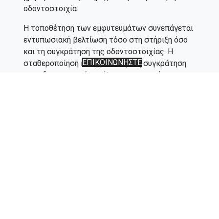
οδοντοστοιχία.
Η τοποθέτηση των εμφυτευμάτων συνεπάγεται
εντυπωσιακή βελτίωση τόσο στη στήριξη όσο
και τη συγκράτηση της οδοντοστοιχίας. Η
ΕΠΙΚΟΙΝΩΝΗΣΤΕ
σταθεροποίηση και η βελτιωμένη συγκράτηση
της οδοντοστοιχίας μάλιστα επιτυγχάνεται με
την βοήθεια ειδικών συνδέσμων. Μία
προσωρινή, συμβατική οδοντοστοιχία
τοποθετείται την ημέρα της επέμβαση. Μετά
από μια περίοδο επούλωσης, συνήθως 3-6
μήνες, η προσωρινή οδοντοστοιχία
αντικαθίσταται με μια μόνιμη οδοντοστοιχία, η
οποία «κουμπώνει» πάνω στα εμφυτεύματα.
Τι πλεονεκτήματα προσφέρει η
σταθερή οδοντοστοιχία με 4
εμφυτεύματα