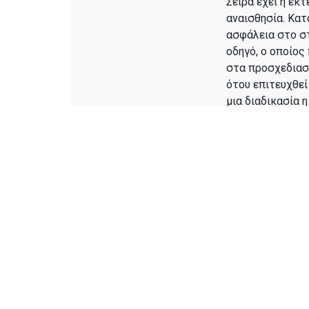
Σειρά έχει η εκ
αναισθησία. Κατ
ασφάλεια στο στ
οδηγό, ο οποίος
στα προσχεδιασμ
ότου επιτευχθε
μια διαδικασία 
συνθήκες το κα
μια διαδικασία 
μια μέρα.
Πλεονεκτ
εμφύτευ
Αρχικά, η υπολ
μειώνει σημαντι
ακρίβεια ελαχισ
Παράλληλα, ο τρ
προβλεψιμότητα