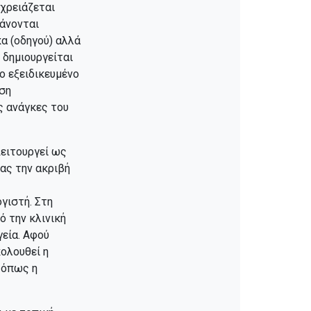
 χρειάζεται
βάνονται
α (οδηγού) αλλά
 δημιουργείται
ο εξειδικευμένο
αση
ς ανάγκες του
Λειτουργεί ως
ας την ακριβή
γιστή. Στη
 την κλινική
εία. Αφού
κολουθεί η
 όπως η