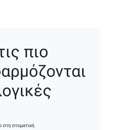
ις πιο
φαρμόζονται
λογικές
ο στη στοματική