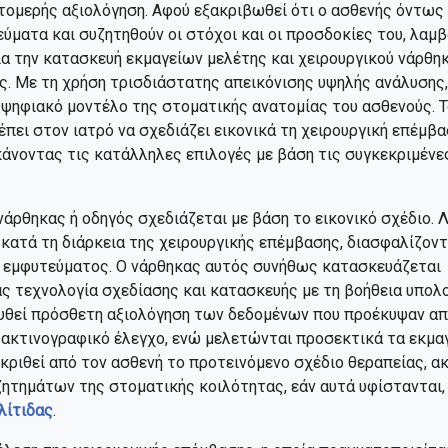
τομερής αξιολόγηση. Αφού εξακριβωθεί ότι ο ασθενής όντως
ύματα και συζητηθούν οι στόχοι και οι προσδοκίες του, λαμ
 την κατασκευή εκμαγείων μελέτης και χειρουργικού νάρθηκ
. Με τη χρήση τρισδιάστατης απεικόνισης υψηλής ανάλυσης,
ψηφιακό μοντέλο της στοματικής ανατομίας του ασθενούς. Τ
έπει στον ιατρό να σχεδιάζει εικονικά τη χειρουργική επέμβ
άνοντας τις κατάλληλες επιλογές με βάση τις συγκεκριμένε
νάρθηκας ή οδηγός σχεδιάζεται με βάση το εικονικό σχέδιο. 
κατά τη διάρκεια της χειρουργικής επέμβασης, διασφαλίζοντ
 εμφυτεύματος. Ο νάρθηκας αυτός συνήθως κατασκευάζεται
 τεχνολογία σχεδίασης και κατασκευής με τη βοήθεια υπολο
υθεί πρόσθετη αξιολόγηση των δεδομένων που προέκυψαν από
 ακτινογραφικό έλεγχο, ενώ μελετώνται προσεκτικά τα εκμαγ
γκριθεί από τον ασθενή το προτεινόμενο σχέδιο θεραπείας, α
ητημάτων της στοματικής κοιλότητας, εάν αυτά υφίστανται,
λίτιδας
.