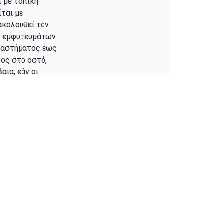
ι με τοπική
ται με
ακολουθεί τον
ών εμφυτευμάτων
διαστήματος έως
ος στο οστό,
αια, εάν οι
η εμφυτευμάτων,
ικά δόντια σε
ούμενης
φυτευμάτων
 Αυτή η
ές ενέργειες.
ν την
ακριβή