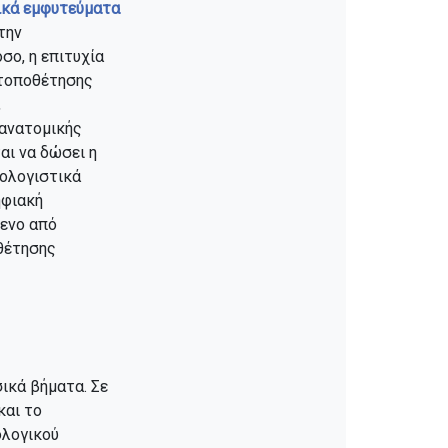
ικά εμφυτεύματα
την
ο, η επιτυχία
 τοποθέτησης
,
 ανατομικής
αι να δώσει η
πολογιστικά
ηφιακή
μενο από
οθέτησης
ικά βήματα. Σε
και το
ολογικού