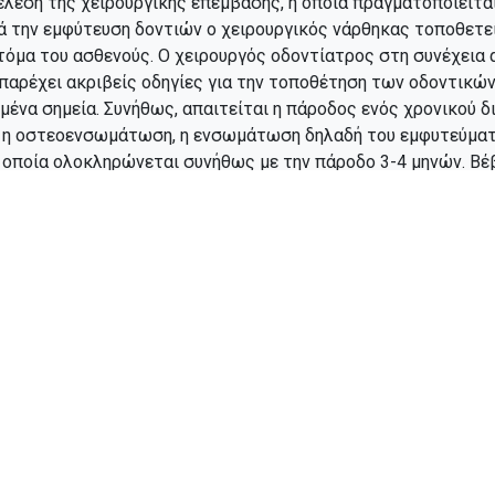
τέλεση της χειρουργικής επέμβασης, η οποία πραγματοποιείτα
ά την εμφύτευση δοντιών ο χειρουργικός νάρθηκας τοποθετεί
όμα του ασθενούς. Ο χειρουργός οδοντίατρος στη συνέχεια 
 παρέχει ακριβείς οδηγίες για την τοποθέτηση των οδοντικ
ένα σημεία. Συνήθως, απαιτείται η πάροδος ενός χρονικού 
ί η οστεοενσωμάτωση, η ενσωμάτωση δηλαδή του εμφυτεύματ
η οποία ολοκληρώνεται συνήθως με την πάροδο 3-4 μηνών. Βέβ
ταστήσουν εφικτό, μπορεί να πραγματοποιηθεί άμεση φόρτισ
κατά την οποία ο ασθενής μπορεί να αποκτήσει άριστα αισθητ
ήματα της υπολογιστικά καθοδηγ
σης δοντιών
ογιστικά καθοδηγούμενη χειρουργική επέμβαση οδοντικών εμ
κά το περιθώριο λάθους στην τοποθέτηση του εμφυτεύματος.
τοποιεί τον κίνδυνο επιπλοκών και την ανάγκη για διορθωτικ
ισδιάστατος σχεδιασμός και οι χειρουργικοί οδηγοί ενισχύου
 των αποτελεσμάτων της θεραπείας, επιτρέποντας μια πιο 