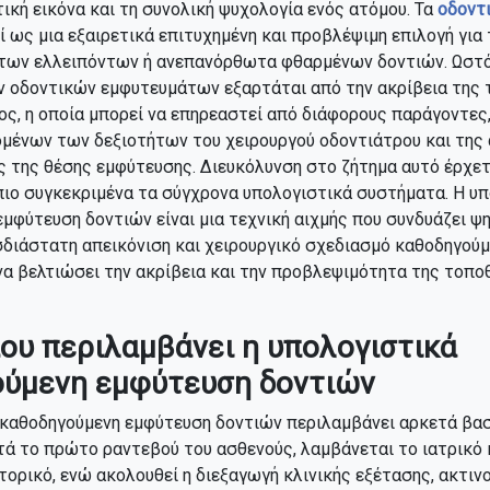
ητική εικόνα και τη συνολική ψυχολογία ενός ατόμου. Τα
οδοντ
ί ως μια εξαιρετικά επιτυχημένη και προβλέψιμη επιλογή για 
των ελλειπόντων ή ανεπανόρθωτα φθαρμένων δοντιών. Ωστόσ
ν οδοντικών εμφυτευμάτων εξαρτάται από την ακρίβεια της
ς, η οποία μπορεί να επηρεαστεί από διάφορους παράγοντες
μένων των δεξιοτήτων του χειρουργού οδοντιάτρου και της
 της θέσης εμφύτευσης. Διευκόλυνση στο ζήτημα αυτό έρχετ
πιο συγκεκριμένα τα σύγχρονα υπολογιστικά συστήματα. Η υ
μφύτευση δοντιών είναι μια τεχνική αιχμής που συνδυάζει ψ
σδιάστατη απεικόνιση και χειρουργικό σχεδιασμό καθοδηγού
να βελτιώσει την ακρίβεια και την προβλεψιμότητα της τοπ
ου περιλαμβάνει η υπολογιστικά
ύμενη εμφύτευση δοντιών
 καθοδηγούμενη εμφύτευση δοντιών περιλαμβάνει αρκετά βασ
ά το πρώτο ραντεβού του ασθενούς, λαμβάνεται το ιατρικό 
τορικό, ενώ ακολουθεί η διεξαγωγή κλινικής εξέτασης, ακτιν