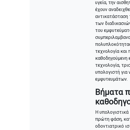
υγεία, την αισθ
έχουν αναδειχθε
αντικατάσταση 
των διαδικασιώ
του εμφυτεύματο
συμπεριλαμβανο
πολυπλοκότητας
τεχνολογία και 
καθοδηγούμενη ε
τεχνολογία, τρι
υπολογιστή για 
εμφυτευμάτων.
Βήματα π
καθοδηγο
Η υπολογιστικά
πρώτη φάση, κατ
οδοντιατρικό ισ