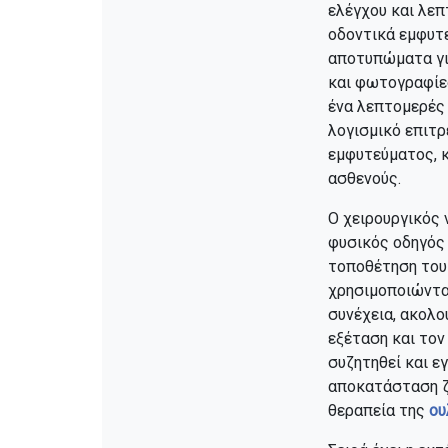
ελέγχου και λεπ
οδοντικά εμφυτε
αποτυπώματα για
και φωτογραφίες
ένα λεπτομερές 
λογισμικό επιτρ
εμφυτεύματος, κ
ασθενούς.
Ο χειρουργικός 
φυσικός οδηγός 
τοποθέτηση του
χρησιμοποιώντας
συνέχεια, ακολο
εξέταση και τον
συζητηθεί και ε
αποκατάσταση ζ
θεραπεία της
ου