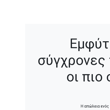
Εμφύτ
σύγχρονες 
οι πιο
Η απώλεια ενός 