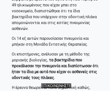
49 ηλικιωμένους που είχαν μπει στο
νοσοκομείο, διαπιστώθηκε ότι τα ίδια
βακτηρίδια που υπάρχουν στην οδοντική πλάκα
απομονώνονται και στις εστίες πνευμονίας
ασθενών.
Οι 14 εξ αυτών παρουσίασαν πνευμονία και
μπήκαν στη Μονάδα Εντατικής Θεραπείας.
Οι επιστήμονες, ανέλυσαν με τη μέθοδο της
μοριακής βιολογίας,
τα βακτηρίδια που
προκάλεσαν την πνευμονία και διαπίστωσαν ότι
ήταν τα ίδια με αυτά που είχαν οι ασθενείς στις
οδοντικές τους πλάκες.
ΕΠΙΚΟΙΝΩΝΗΣΤΕ
Η έρευνα θεωρείται πολύ σημαντική καθώς,
όπως λένε οι επιστήμονες, η ύπαρξη των
μικροβίων που προκάλεσαν την πνευμονία είχαν
ήδη διαπιστωθεί από πριν αφού ήταν τα ίδια με